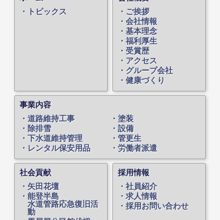
トピックス
ご挨拶
会社情報
基本理念
福利厚生
受賞歴
アクセス
グループ会社
健康づくり
事業内容
道路維持工事
塗装
除排雪
設備
下水道維持管理
管更生
レンタル保安用品
労働者派遣
社会貢献
採用情報
矢田花壇
社員紹介
能登半島
求人情報
水道管路応急復旧活
採用お問い合わせ
動