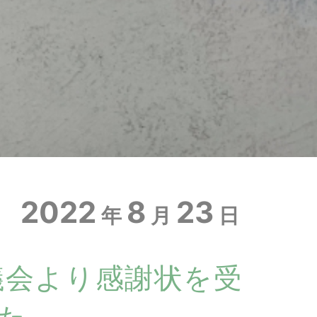
2022
8
23
年
月
日
議会より感謝状を受