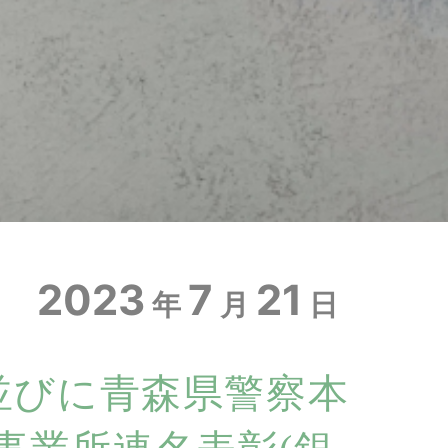
2023
7
21
年
月
日
並びに青森県警察本