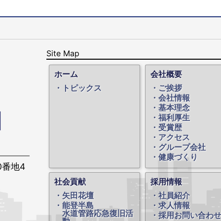
Site Map
ホーム
会社概要
トピックス
ご挨拶
会社情報
基本理念
福利厚生
受賞歴
アクセス
グループ会社
健康づくり
0番地4
社会貢献
採用情報
矢田花壇
社員紹介
能登半島
求人情報
水道管路応急復旧活
採用お問い合わ
動