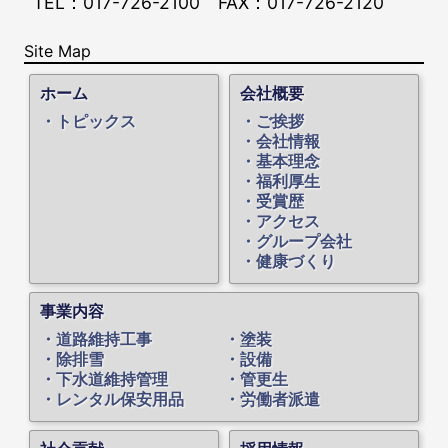
TEL：017-726-2100
FAX：017-726-2120
Site Map
ホーム
会社概要
トピックス
ご挨拶
会社情報
基本理念
福利厚生
受賞歴
アクセス
グループ会社
健康づくり
事業内容
道路維持工事
塗装
除排雪
設備
下水道維持管理
管更生
レンタル保安用品
労働者派遣